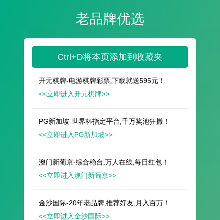
遥想公瑾当年，小乔初嫁了，雄姿英发。
羽扇纶巾，谈笑间，樯橹灰飞烟灭。
故国神游，多情应笑我，早生华发。
人生如梦，一尊还酹江月。